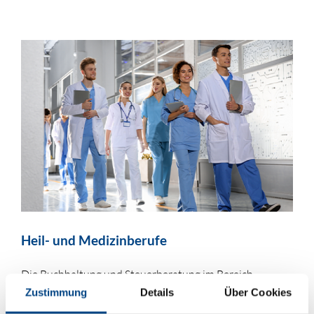
Heil- und Medizinberufe
Die Buchhaltung und Steuerberatung im Bereich
Medizin und Pflege erfordern besondere Kenntnisse und
Zustimmung
Details
Über Cookies
spezielle Erfahrung.