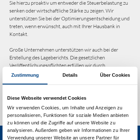
Sie hierzu proaktiv um entweder die Steuerbelastung zu
senken oder wirtschaftliche Stärke zu zeigen. Wir
unterstützen Sie bei der Optimierungsentscheidung und
treten, wenn erwünscht, auch mit Ihrer Hausbank in
Kontakt.
Große Unternehmen unterstützen wir auch bei der
Erstellung des Lageberichts. Die gesetzlichen
Veröffentlichungspflichten erfüllen wir durch
Offenlegung oder Hinterlegung, wobei wir nach
Zustimmung
Details
Über Cookies
Rücksprache mit Ihnen nur das Nötigste offenbaren. Im
Rahmen der Übermittlung der Steuererklärungen wird
auch die elektronische Übermittlung der Steuerbilanz
Diese Webseite verwendet Cookies
und Steuer-GuV als sogenannte E-Bilanz durch uns
Wir verwenden Cookies, um Inhalte und Anzeigen zu
durchgeführt.
personalisieren, Funktionen für soziale Medien anbieten
zu können und die Zugriffe auf unsere Website zu
analysieren. Außerdem geben wir Informationen zu Ihrer
Verwendung unserer Website an unsere Partner für
UNSER ANGEBOT FÜR SIE