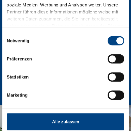
soziale Medien, Werbung und Analysen weiter. Unsere
Partner führen diese Informationen möglicherweise mit
Jahresabschluss (Bilanz, Gewinn- und
weiteren Daten zusammen, die Sie ihnen bereitgestellt
Verlustrechnung, Anhang)
haben oder die sie im Rahmen Ihrer Nutzung der Dienste
gesammelt haben.
Einwilligungsauswahl
Steuerbilanz und Überleitungsrechnung
Notwendig
Einnahmen-Überschuss-Rechnung (EÜR)
Sonder- und Ergänzungsbilanzen
Präferenzen
Erstellung und Übermittlung der E-Bilanz
Veröffentlichung im elektronischen Bundesanzeiger
Statistiken
Jahresabschlussgespräche
Unterstützung bei Bankgesprächen
Marketing
Alle zulassen