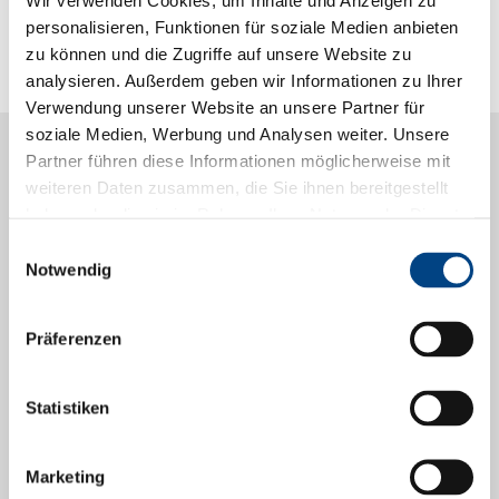
personalisieren, Funktionen für soziale Medien anbieten
zu können und die Zugriffe auf unsere Website zu
analysieren. Außerdem geben wir Informationen zu Ihrer
Verwendung unserer Website an unsere Partner für
soziale Medien, Werbung und Analysen weiter. Unsere
Zudem sind wir ein Mitglied der DATEV eG mit Sitz in
Partner führen diese Informationen möglicherweise mit
Nürnberg. Diese Zugehörigkeit ermöglicht es uns, mit
weiteren Daten zusammen, die Sie ihnen bereitgestellt
der neuesten Software zu arbeiten. DATEV stellt uns
haben oder die sie im Rahmen Ihrer Nutzung der Dienste
gesammelt haben.
dabei auch die aktuellen Programme und Updates zur
Einwilligungsauswahl
Verfügung, um eine digitale Zusammenarbeit mit Ihnen
Notwendig
zu ermöglichen, wie z. B. „Datev Unternehmen Online“.
Präferenzen
Statistiken
Marketing