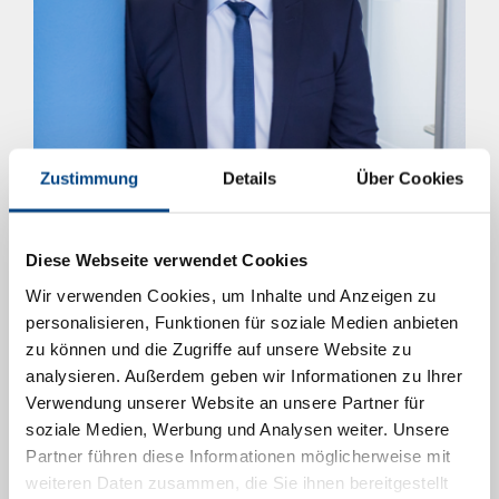
Zustimmung
Details
Über Cookies
Diese Webseite verwendet Cookies
Michael Graser
Wir verwenden Cookies, um Inhalte und Anzeigen zu
Steuerberater
personalisieren, Funktionen für soziale Medien anbieten
Wirtschaftsjurist (LL.M.)
zu können und die Zugriffe auf unsere Website zu
Master of Arts
analysieren. Außerdem geben wir Informationen zu Ihrer
Zertifizierter Testamentsvollstrecker (DVEV)
Verwendung unserer Website an unsere Partner für
Zertifizierter Berater für Kryptowerte und Steuern
soziale Medien, Werbung und Analysen weiter. Unsere
(WIRE)
Partner führen diese Informationen möglicherweise mit
weiteren Daten zusammen, die Sie ihnen bereitgestellt