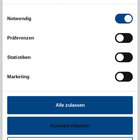
haben oder die sie im Rahmen Ihrer Nutzung der Dienste
gesammelt haben.
Einwilligungsauswahl
Zudem steht Ihnen Frau Waltraud Troglauer als
Notwendig
erfahrene Steuerberaterin mit Rat und Tat zur Seite.
Präferenzen
Statistiken
Marketing
Alle zulassen
Auswahl erlauben